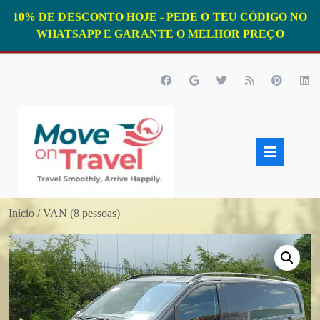
10% DE DESCONTO HOJE - PEDE O TEU CÓDIGO NO
WHATSAPP E GARANTE O MELHOR PREÇO
Skip
to
content
Open
Butto
Início
/ VAN (8 pessoas)