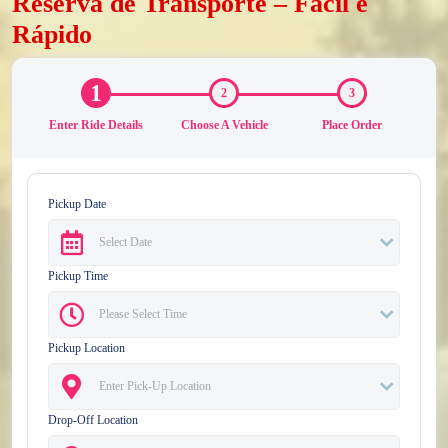
Reserva de Transporte – Fácil e
Rápido
1
2
3
Enter Ride Details
Choose A Vehicle
Place Order
Pickup Date
Pickup Time
Pickup Location
Drop-Off Location