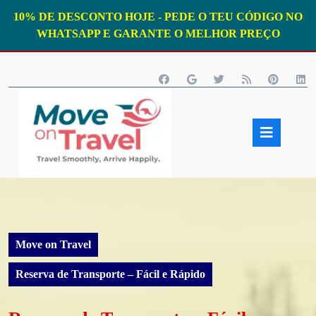
10% DE DESCONTO HOJE - PEDE O TEU CÓDIGO NO
WHATSAPP E GARANTE O MELHOR PREÇO
Skip
to
content
Open
Butto
Move on Travel
Reserva de Transporte – Fácil e Rápido