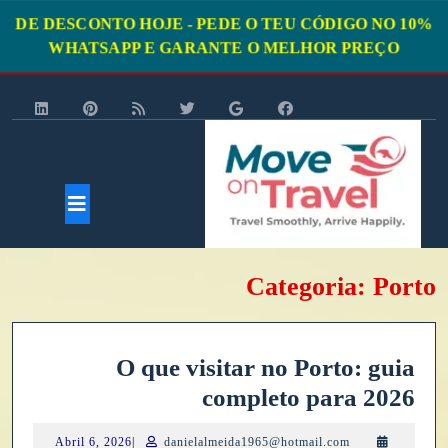
10% DE DESCONTO HOJE - PEDE O TEU CÓDIGO NO
WHATSAPP E GARANTE O MELHOR PREÇO
Ski
t
conten
Open
Categoria:
Porto
Button
O que visitar no Porto: guia
O
completo para 2026
que
Abril
Abril 6, 2026
|
danielalmeida1965@hotmail.com