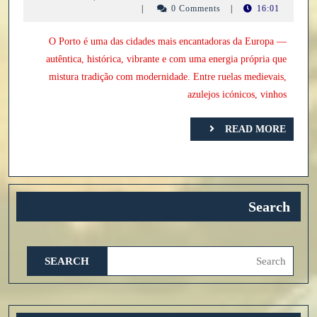
visitar
danielalmeida1965@hotmail.com
6,
|
0 Comments
|
16:01
2026
no
O Porto é uma das cidades mais encantadoras da Europa —
Porto:
autêntica, histórica, vibrante e com uma energia própria que
guia
mistura tradição com modernidade. Entre ruelas medievais,
completo
azulejos icónicos, vinhos
para
READ
2026
READ MORE
MORE
Search
Search
for: